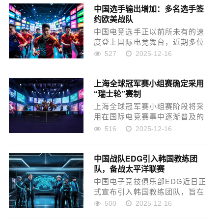
中国选手输出增加：多名选手签
国队第二档，这使其在抽签中避
约欧美战队
免了过早遭遇第一档顶尖强...
中国电竞选手正以前所未有的速
度登上国际电竞舞台，近期多位
顶尖选手成功获得欧美战队签
527
2025-12-16
约，引发全球电竞社区广泛关
注。这一趋势的背后，是中国日
上海全球冠军赛小组赛确定采用
益成熟的专业化电竞人才培养体
“瑞士轮”赛制
系，通过系统的青训机制和激烈
的本土...
上海全球冠军赛小组赛阶段将采
用在国际电竞赛事中逐渐普及的
“瑞士轮”赛制，以提升比赛的公平
516
2025-12-16
性与观赏性。该赛制下，所有队
伍进行多轮对抗，战绩相同的队
中国战队EDG引入韩国教练团
伍会相互匹配，使每支队伍都能
队，备战太平洋联赛
面对实力相近的对手，减少偶...
中国电子竞技俱乐部EDG近日正
式宣布引入韩国教练团队，旨在
强化队伍战术体系，为即将到来
500
2025-12-16
的太平洋联赛做充分准备。新教