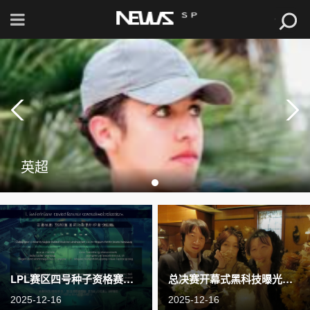
英超
英超
英超
LPL赛区四号种子资格赛改制，竞争激烈度翻倍
总决赛开幕式黑科技曝光：全息投影技术还原经典战役
2025-12-16
2025-12-16