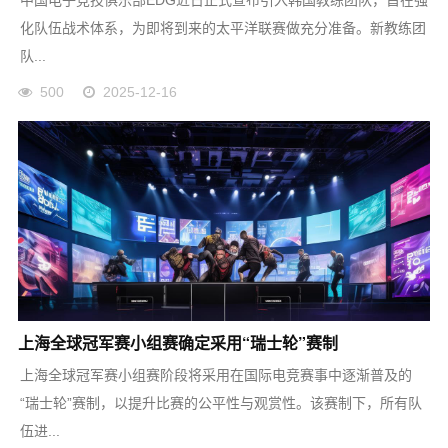
中国电子竞技俱乐部EDG近日正式宣布引入韩国教练团队，旨在强
化队伍战术体系，为即将到来的太平洋联赛做充分准备。新教练团
队...
500
2025-12-16
上海全球冠军赛小组赛确定采用“瑞士轮”赛制
上海全球冠军赛小组赛阶段将采用在国际电竞赛事中逐渐普及的
“瑞士轮”赛制，以提升比赛的公平性与观赏性。该赛制下，所有队
伍进...