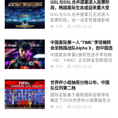
GSL与SSL合并提案进入投票阶
K-pop流行节奏与英雄联盟经典音
段，韩国星际生态或迎来重大变
乐元素巧妙融合...
革
GSL与SSL合并提案已正式进入
投票阶段，这一决定将直接影响
韩国《星际争霸2》职业联赛的未
528
2025-12-16
来格局。两大顶级联赛合并后，
预计将实现赛事资源整合，形成
中国星际第一人“TIME”李培楠转
单一且更高强度的联赛体系，有
会至韩国战队Alpha X，创中国选
望推动整体竞技水平提升，...
手转会纪录
中国星际争霸2旗帜性选手李培楠
（ID：TIME）正式转会至韩国顶
级俱乐部Alpha X战队，创造了中
524
2025-12-16
国星际电竞史上首次顶尖选手加
盟海外顶级俱乐部的新纪录。作
世界杯小组抽签分档公布，中国
为长期与世界强手抗衡的中国选
队位列第二档
手代表，李培楠...
国际足联基于最新国际足联排名
确定了2026世界杯小组赛抽签分
档，本届赛事因世界杯扩军48队
522
2025-12-16
而调整了赛制与分档规则。中国
队凭借预选赛表现，确认位列中